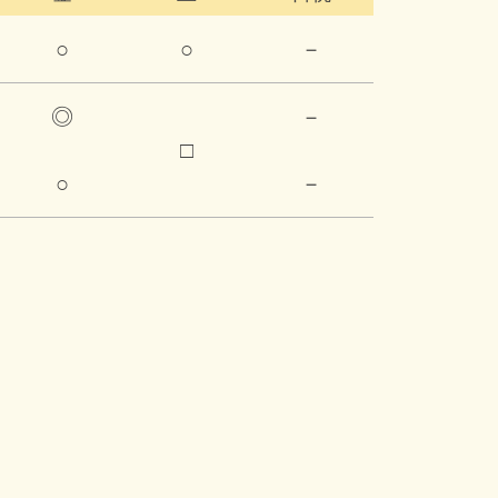
○
○
－
◎
－
□
○
－