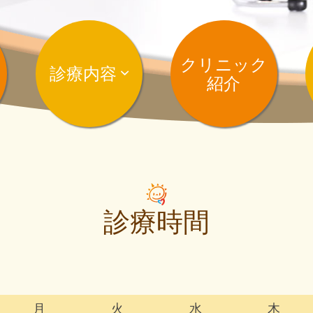
クリニック
診療内容
紹介
診療時間
月
火
水
木