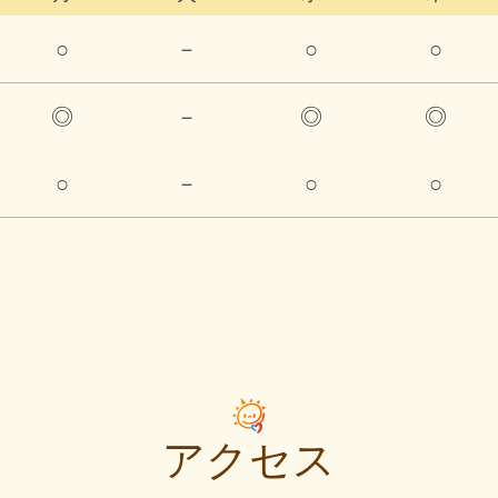
○
－
○
○
◎
－
◎
◎
○
－
○
○
アクセス