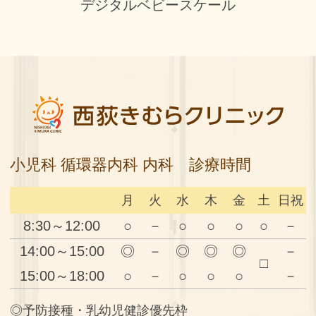
デジタルベビースケール
小児科 循環器内科 内科 診療時間
月
火
水
木
金
土
日祝
8:30～12:00
○
－
○
○
○
○
－
14:00～15:00
◎
－
◎
◎
◎
－
□
15:00～18:00
○
－
○
○
○
－
◎予防接種・乳幼児健診優先枠