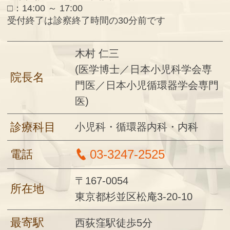
□：14:00 ～ 17:00
受付終了は診察終了時間の30分前です
木村 仁三
(医学博士／日本小児科学会専
院長名
門医／日本小児循環器学会専門
医)
診療科目
小児科・循環器内科・内科
03-3247-2525
電話
〒167-0054
所在地
東京都杉並区松庵3-20-10
最寄駅
西荻窪駅徒歩5分