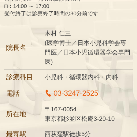
□：14:00 ～ 17:00
受付終了は診察終了時間の30分前です
木村 仁三
(医学博士／日本小児科学会専
院長名
門医／日本小児循環器学会専門
医)
診療科目
小児科・循環器内科・内科
03-3247-2525
電話
〒167-0054
所在地
東京都杉並区松庵3-20-10
最寄駅
西荻窪駅徒歩5分