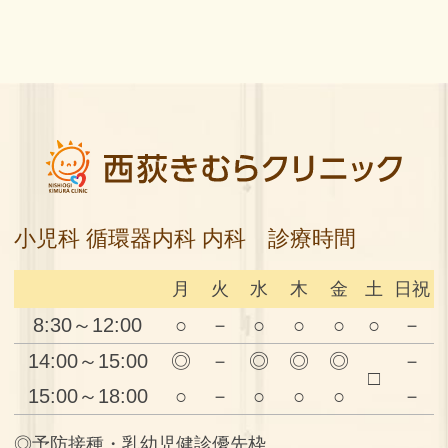
小児科 循環器内科 内科 診療時間
月
火
水
木
金
土
日祝
8:30～12:00
○
－
○
○
○
○
－
14:00～15:00
◎
－
◎
◎
◎
－
□
15:00～18:00
○
－
○
○
○
－
◎予防接種・乳幼児健診優先枠